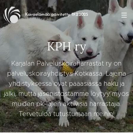
Koiraelämää päivitetty 19.2.2025
KPH ry
Karjalan Palveluskoiraharrastat ry on
palveluskoirayhdistys Kotkassa. Lajeina
yhdistyksessä ovat pääasiassa haku ja
jälki, mutta jäsenistöstämme löytyy myös
muiden pk-lajien aktiivisia harrastajia.
Tervetuloa tutustumaan meihin!